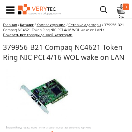
0
0
р.
Главная
/
Каталог
/
Комплектующие
/
Сетевые адаптеры
/ 379956-B21
Compaq NC4621 Token Ring NIC PCI 4/16 WOL wake on LAN /
Показать все товары данной категории
379956-B21 Compaq NC4621 Token
Ring NIC PCI 4/16 WOL wake on LAN
Внешний вид товара может отличаться от представленного на картинке