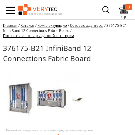
0
0
р.
Главная
/
Каталог
/
Комплектующие
/
Сетевые адаптеры
/ 376175-B21
InfiniBand 12 Connections Fabric Board /
Показать все товары данной категории
376175-B21 InfiniBand 12
Connections Fabric Board
Внешний вид товара может отличаться от представленного на картинке