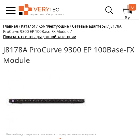
0
0
р.
Главная
/
Каталог
/
Комплектующие
/
Сетевые адаптеры
/ J8178A
ProCurve 9300 EP 100Base-FX Module /
Показать все товары данной категории
J8178A ProCurve 9300 EP 100Base-FX
Module
Внешний вид товара может отличаться от представленного на картинке