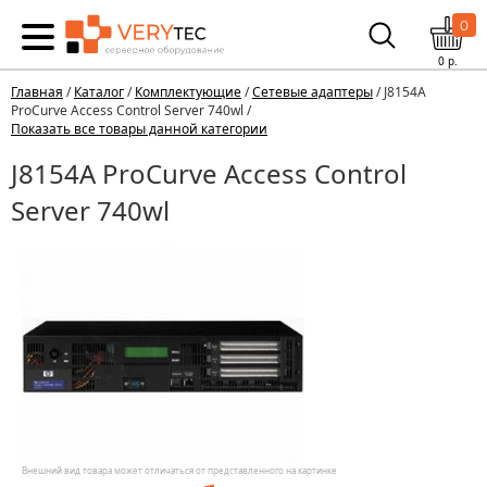
0
0
р.
Главная
/
Каталог
/
Комплектующие
/
Сетевые адаптеры
/ J8154A
ProCurve Access Control Server 740wl /
Показать все товары данной категории
J8154A ProCurve Access Control
Server 740wl
Внешний вид товара может отличаться от представленного на картинке