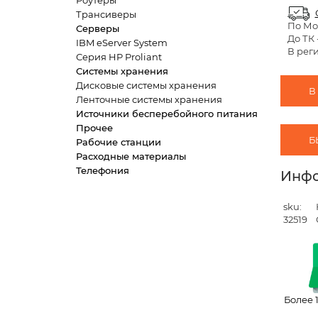
Роутеры
Трансиверы
По Мо
Серверы
До ТК
IBM eServer System
В рег
Серия HP Proliant
Системы хранения
Дисковые системы хранения
В
Ленточные системы хранения
Источники бесперебойного питания
Прочее
Б
Рабочие станции
Расходные материалы
Телефония
Инф
sku:
32519
Более 