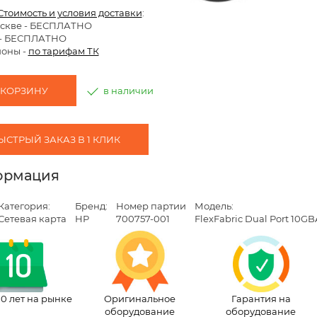
Стоимость и условия доставки
:
скве
- БЕСПЛАТНО
 - БЕСПЛАТНО
ионы -
по тарифам ТК
 КОРЗИНУ
в наличии
ЫСТРЫЙ ЗАКАЗ В 1 КЛИК
ормация
Категория:
Бренд:
Номер партии
Модель:
Сетевая карта
HP
700757-001
FlexFabric Dual Port 10GB
10 лет на рынке
Оригинальное
Гарантия на
оборудование
оборудование