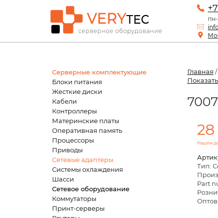
+7
пн-
inf
Мос
Главная
Серверные комплектующие
Показать
Блоки питания
Жесткие диски
7007
Кабели
Контроллеры
Материнские платы
28
Оперативная память
Процессоры
Нашли д
Приводы
Артику
Сетевые адаптеры
Тип: С
Системы охлаждения
Произ
Шасси
Part n
Сетевое оборудование
Розни
Коммутаторы
Оптова
Принт-серверы