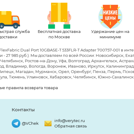
ыстрая служба
Бесплатная доставка
Удержание цен на
доставки
по Москве
минимуме
FlexFabric Dual Port 10GBASE-T 533FLR-T Adapter 700757-001 в ин
 - 27 985 руб.)
. Мы доставляем по всей России: Новосибирск, Ек
 Челябинск, Ростов-на-Дону, Уфа, Волгоград, Архангельск, Астра
д, Владимир, Вологда, Воронеж, Иваново, Иркутск, Калининград, 
Липецк, Магадан, Мурманск, Орел, Оренбург, Пенза, Пермь, Псков,
Тула, Тюмень, Ульяновск, Хабаровск, Челябинск, Южно-Сахалинск
ые правила возврата товара
Контакты
info@verytec.ru
@VChek
Обратная связь