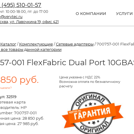
 (495) 510-01-57
чт: 10:00-18:00, пт: до 17:00
О КОМПАНИИ
УСЛУГИ
o@verytec.ru
ква, ул. Лавочкина 19, офис 421
/
Каталог
/
Комплектующие
/
Сетевые адаптеры
/ 700757-001 FlexFa
 все товары данной категории
57-001 FlexFabric Dual Port 10GB
 850 руб.
Цена указана с НДС 22%
Возможна оплата по безналичному
расчету
ешевле?
л: 32519
етевая карта
водитель: HP
umber: 700757-001
чная цена:
28 850 руб.
я цена: 27 985 руб.