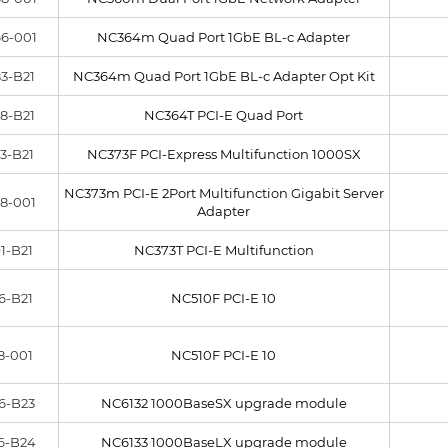
6-001
NC364m Quad Port 1GbE BL-c Adapter
3-B21
NC364m Quad Port 1GbE BL-c Adapter Opt Kit
8-B21
NC364T PCI-E Quad Port
3-B21
NC373F PCI-Express Multifunction 1000SX
NC373m PCI-E 2Port Multifunction Gigabit Server
8-001
Adapter
1-B21
NC373T PCI-E Multifunction
6-B21
NC510F PCI-E 10
8-001
NC510F PCI-E 10
6-B23
NC6132 1000BaseSX upgrade module
6-B24
NC6133 1000BaseLX upgrade module