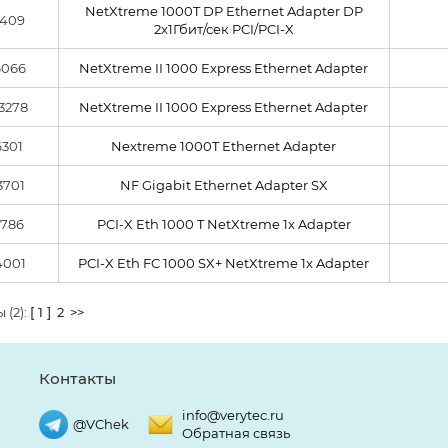
NetXtreme 1000T DP Ethernet Adapter DP
6409
2x1Гбит/сек PCI/PCI-X
6066
NetXtreme II 1000 Express Ethernet Adapter
3278
NetXtreme II 1000 Express Ethernet Adapter
6301
Nextreme 1000T Ethernet Adapter
3701
NF Gigabit Ethernet Adapter SX
2786
PCI-X Eth 1000 T NetXtreme 1x Adapter
4001
PCI-X Eth FC 1000 SX+ NetXtreme 1x Adapter
 (2):
[ 1 ]
2
>>
Контакты
info@verytec.ru
@VChek
Обратная связь