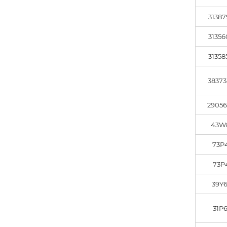
31387
31356
31358
38373
29056
43W
73P
73P
39Y
31P