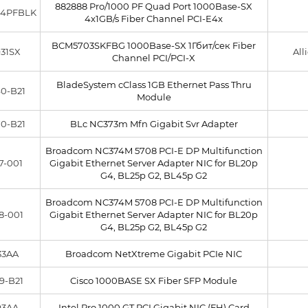
882888 Pro/1000 PF Quad Port 1000Base-SX
04PFBLK
4x1GB/s Fiber Channel PCI-E4x
BCM5703SKFBG 1000Base-SX 1Гбит/сек Fiber
931SX
All
Channel PCI/PCI-X
BladeSystem cClass 1GB Ethernet Pass Thru
0-B21
Module
0-B21
BLc NC373m Mfn Gigabit Svr Adapter
Broadcom NC374M 5708 PCI-E DP Multifunction
7-001
Gigabit Ethernet Server Adapter NIC for BL20p
G4, BL25p G2, BL45p G2
Broadcom NC374M 5708 PCI-E DP Multifunction
8-001
Gigabit Ethernet Server Adapter NIC for BL20p
G4, BL25p G2, BL45p G2
33AA
Broadcom NetXtreme Gigabit PCIe NIC
9-B21
Cisco 1000BASE SX Fiber SFP Module
93AA
Intel Pro 1000 GT PCI Gigabit NIC (FH) Card