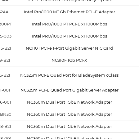
52AA
Intel Pro/1000 MT Gb Ethernet PCI -E Adapter
300PT
Intel PRO/1000 PT PCI-E x1 1000Mbps
5-003
Intel PRO/1000 PT PCI-E x1 1000Mbps
5-B21
NC110T PCI-e 1-Port Gigabit Server NIC Card
9-B21
NC310F 1Gb PCI-X
5-B21
NC325m PCI-E Quad Port for BladeSystem cClass
1-001
NC325m PCI-E Quad Port Gigabit Server Adapter
6-001
NC360m Dual Port 1GbE Network Adapter
-BN30
NC360m Dual Port 1GbE Network Adapter
8-B21
NC360m Dual Port 1GbE Network Adapter
8-001
NC360m Dual Port 1GbE Network Adapter