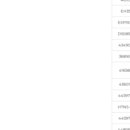
EH3
EXPI9
D5085
43490
36816
41658
43601
44597
HTNS
44597
44806