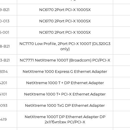
9-B21
NC6170 2Port PCI-X 1000SX
0-013
NC6170 2Port PCI-X 1000SX
5-001
NC6170 2Port PCI-X 1000SX
NC7170 Low Profile, 2Port PCI-X 1000T (DL320G3
8-B21
only)
3-B21
NC7771 NetXtreme 1000T (Broadcom) PCI/PCI-X
8314
NetXtreme 1000 Express G Ethernet Adapter
4201
NetXtreme 1000 T + DP Ethernet Adapter
4101
NetXtreme 1000 T+ PCI-X Ethernet Adapter
6093
NetXtreme 1000 TxG DP Ethernet Adapter
NetXtreme 1000T DP Ethernet Adapter DP
6419
2x1Гбит/сек PCI/PCI-X