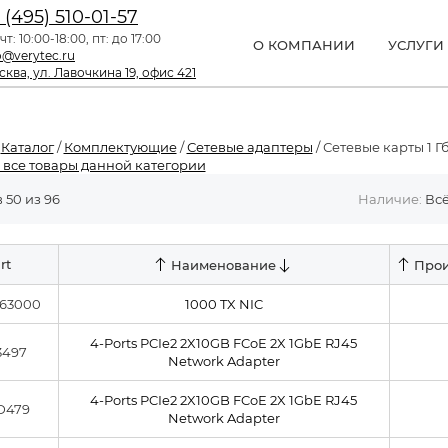
 (495) 510-01-57
чт: 10:00-18:00, пт: до 17:00
О КОМПАНИИ
УСЛУГИ
o@verytec.ru
ква, ул. Лавочкина 19, офис 421
/
Каталог
/
Комплектующие
/
Сетевые адаптеры
/ Сетевые карты 1 Гб
 все товары данной категории
 50 из 96
Наличие:
Вс
rt
Наименование
Прои
-63000
1000 TX NIC
4-Ports PCIe2 2X10GB FCoE 2X 1GbE RJ45
3497
Network Adapter
4-Ports PCIe2 2X10GB FCoE 2X 1GbE RJ45
D479
Network Adapter