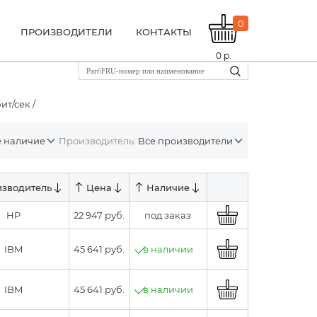
0
ПРОИЗВОДИТЕЛИ
КОНТАКТЫ
0
р.
ит/сек /
ё наличие
Производитель:
Все производители
зводитель
Цена
Наличие
HP
22 947 руб.
под заказ
IBM
45 641 руб.
в наличии
IBM
45 641 руб.
в наличии