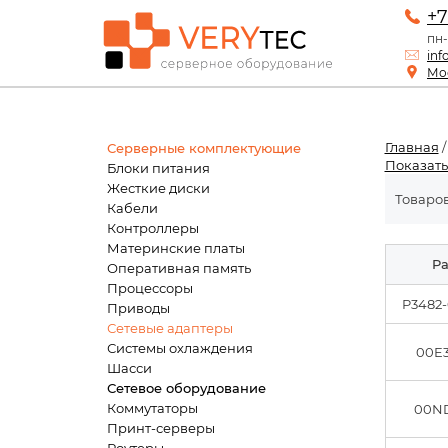
+7
пн-
inf
Мос
Главная
Серверные комплектующие
Показать
Блоки питания
Жесткие диски
Товаров
Кабели
Контроллеры
Материнские платы
Pa
Оперативная память
Процессоры
P3482
Приводы
Сетевые адаптеры
Системы охлаждения
00E
Шасси
Сетевое оборудование
Коммутаторы
00N
Принт-серверы