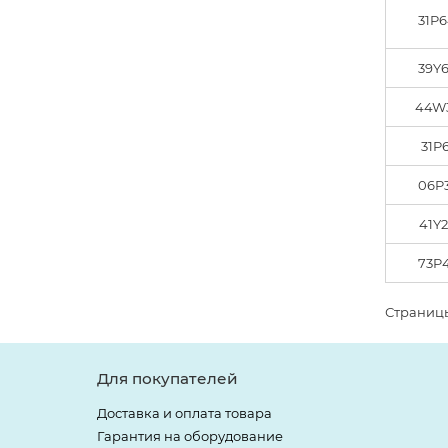
31P
39Y
44W
31P
06P
41Y
73P
Страницы
Для покупателей
Доставка и оплата товара
Гарантия на оборудование