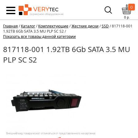
0
0
р.
Главная
/
Каталог
/
Комплектующие
/
Жесткие диски
/
SSD
/ 817118-001
1.92TB 6Gb SATA 3.5 MU PLP SC S2 /
Показать все товары данной категории
817118-001 1.92TB 6Gb SATA 3.5 MU
PLP SC S2
Внешний вид товара может отличаться от представленного на картинке