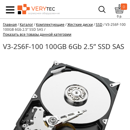
0
0
р.
Главная
/
Каталог
/
Комплектующие
/
Жесткие диски
/
SSD
/ V3-2S6F-100
100GB 6Gb 2.5” SSD SAS /
Показать все товары данной категории
V3-2S6F-100 100GB 6Gb 2.5” SSD SAS