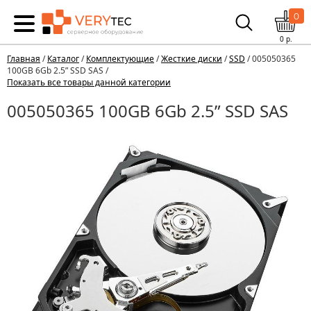
0
0
р.
Главная
/
Каталог
/
Комплектующие
/
Жесткие диски
/
SSD
/ 005050365
100GB 6Gb 2.5” SSD SAS /
Показать все товары данной категории
005050365 100GB 6Gb 2.5” SSD SAS