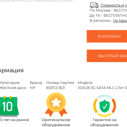
 товара может отличаться от представленного на картинке
Стоимость и 
По Москве
- БЕСП
До ТК - БЕСПЛАТН
В регионы -
по тар
В КОРЗИНУ
БЫСТРЫЙ ЗАКА
ормация
Категория:
Бренд:
Номер партии
Модель:
Жесткий диск
HP
653112-B21
100GB 3G SATA MLC 2.5in 
10 лет на рынке
Оригинальное
Гарантия на
оборудование
оборудование