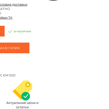
условия доставки
:
ЛАТНО
О
ифам ТК
в наличии
З В 1 КЛИК
SC EM SSD
Актуальные цены и
остатки