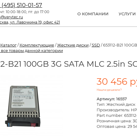
 (495) 510-01-57
чт: 10:00-18:00, пт: до 17:00
О КОМПАНИИ
УСЛУГИ
o@verytec.ru
ква, ул. Лавочкина 19, офис 421
/
Каталог
/
Комплектующие
/
Жесткие диски
/
SSD
/ 653112-B21 100GB
 все товары данной категории
12-B21 100GB 3G SATA MLC 2.5in S
30 456 р
Нашли дешевле?
Артикул: 16557
Тип: Жесткий диск
Производитель: HP
Part number: 653112
Розничная цена:
30
Оптовая цена: 29 54