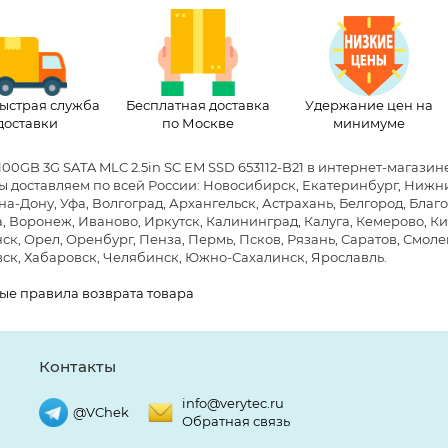
ыстрая служба
Бесплатная доставка
Удержание цен на
доставки
по Москве
минимуме
100GB 3G SATA MLC 2.5in SC EM SSD 653112-B21 в интернет-магази
Мы доставляем по всей России: Новосибирск, Екатеринбург, Нижни
на-Дону, Уфа, Волгоград, Архангельск, Астрахань, Белгород, Бла
, Воронеж, Иваново, Иркутск, Калининград, Калуга, Кемерово, Ки
к, Орел, Оренбург, Пенза, Пермь, Псков, Рязань, Саратов, Смолен
ск, Хабаровск, Челябинск, Южно-Сахалинск, Ярославль.
ые правила возврата товара
Контакты
info@verytec.ru
@VChek
Обратная связь