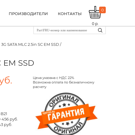
0
ПРОИЗВОДИТЕЛИ
КОНТАКТЫ
0
р.
 3G SATA MLC 2.5in SC EM SSD /
C EM SSD
уб.
Цена указана с НДС 22%
Возможна оплата по безналичному
расчету
-B21
 456 руб.
3 руб.