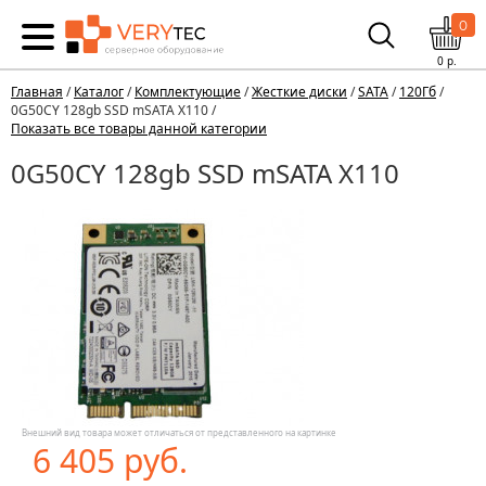
0
0
р.
Главная
/
Каталог
/
Комплектующие
/
Жесткие диски
/
SATA
/
120Гб
/
0G50CY 128gb SSD mSATA X110 /
Показать все товары данной категории
0G50CY 128gb SSD mSATA X110
Внешний вид товара может отличаться от представленного на картинке
6 405 руб.