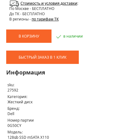
Стоимость и условия доставки
:
По Москве
- БЕСПЛАТНО
До ТК - БЕСПЛАТНО
В регионы -
по тарифам ТК
В КОРЗИНУ
в наличии
БЫСТРЫЙ ЗАКАЗ В 1 КЛИК
Информация
sku:
27592
Категория:
Жесткий диск
Бренд:
Dell
Номер партии
0G50CY
Модель:
128gb SSD mSATA X110