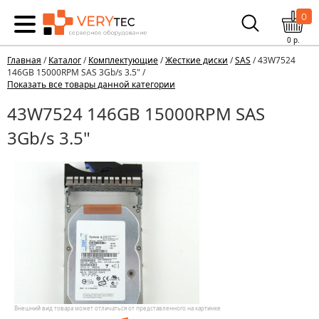
0
0
р.
Главная
/
Каталог
/
Комплектующие
/
Жесткие диски
/
SAS
/ 43W7524
146GB 15000RPM SAS 3Gb/s 3.5" /
Показать все товары данной категории
43W7524 146GB 15000RPM SAS
3Gb/s 3.5"
Внешний вид товара может отличаться от представленного на картинке