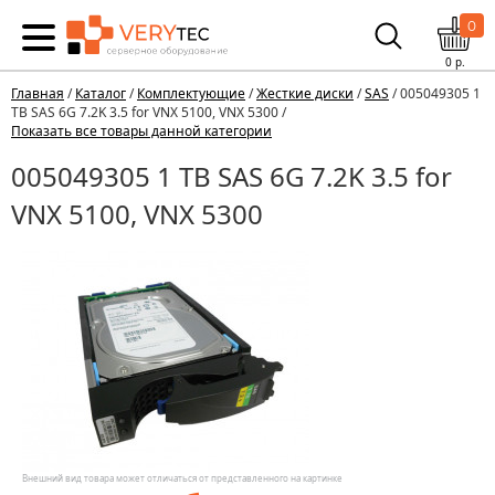
0
0
р.
Главная
/
Каталог
/
Комплектующие
/
Жесткие диски
/
SAS
/ 005049305 1
TB SAS 6G 7.2K 3.5 for VNX 5100, VNX 5300 /
Показать все товары данной категории
005049305 1 TB SAS 6G 7.2K 3.5 for
VNX 5100, VNX 5300
Внешний вид товара может отличаться от представленного на картинке