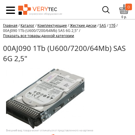
0
0
р.
Главная
/
Каталог
/
Комплектующие
/
Жесткие диски
/
SAS
/
1Тб
/
00AJ090 1Tb (U600/7200/64Mb) SAS 6G 2,5" /
Показать все товары данной категории
00AJ090 1Tb (U600/7200/64Mb) SAS
6G 2,5"
Внешний вид товара может отличаться от представленного на картинке