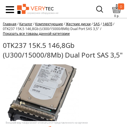
0
0
р.
Главная
/
Каталог
/
Комплектующие
/
Жесткие диски
/
SAS
/
146Гб
/
0TK237 15K.5 146,8Gb (U300/15000/8Mb) Dual Port SAS 3,5" /
Показать все товары данной категории
0TK237 15K.5 146,8Gb
(U300/15000/8Mb) Dual Port SAS 3,5"
Внешний вид товара может отличаться от представленного на картинке