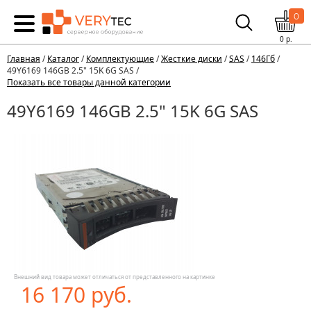
0
0
р.
Главная
/
Каталог
/
Комплектующие
/
Жесткие диски
/
SAS
/
146Гб
/
49Y6169 146GB 2.5" 15K 6G SAS /
Показать все товары данной категории
49Y6169 146GB 2.5" 15K 6G SAS
Внешний вид товара может отличаться от представленного на картинке
16 170 руб.