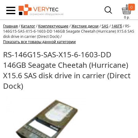
0
0
р.
Главная
/
Каталог
/
Комплектующие
/
Жесткие диски
/
SAS
/
146Гб
/ RS-
146G15-SAS-X15-6-1603-DD 146GB Seagate Cheetah (Hurricane) X15.6 SAS
disk drive in carrier (Direct Dock) /
Показать все товары данной категории
RS-146G15-SAS-X15-6-1603-DD
146GB Seagate Cheetah (Hurricane)
X15.6 SAS disk drive in carrier (Direct
Dock)