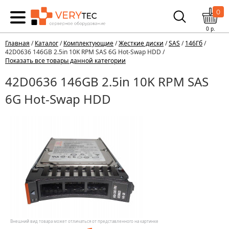
0
0
р.
Главная
/
Каталог
/
Комплектующие
/
Жесткие диски
/
SAS
/
146Гб
/
42D0636 146GB 2.5in 10K RPM SAS 6G Hot-Swap HDD /
Показать все товары данной категории
42D0636 146GB 2.5in 10K RPM SAS
6G Hot-Swap HDD
Внешний вид товара может отличаться от представленного на картинке