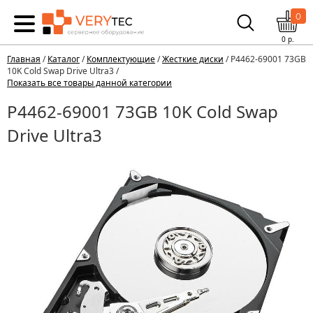
0
0
р.
Главная
/
Каталог
/
Комплектующие
/
Жесткие диски
/ P4462-69001 73GB
10K Cold Swap Drive Ultra3 /
Показать все товары данной категории
P4462-69001 73GB 10K Cold Swap
Drive Ultra3