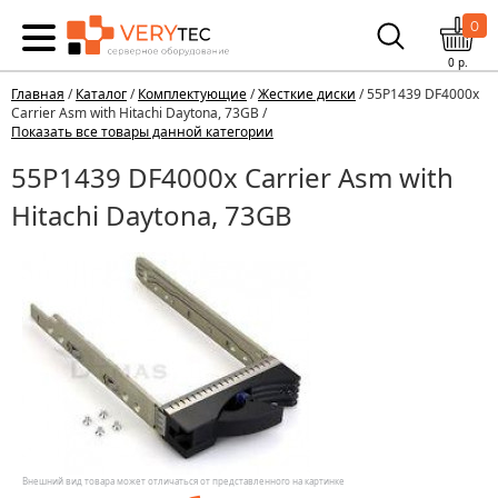
0
0
р.
Главная
/
Каталог
/
Комплектующие
/
Жесткие диски
/ 55P1439 DF4000x
Carrier Asm with Hitachi Daytona, 73GB /
Показать все товары данной категории
55P1439 DF4000x Carrier Asm with
Hitachi Daytona, 73GB
Внешний вид товара может отличаться от представленного на картинке