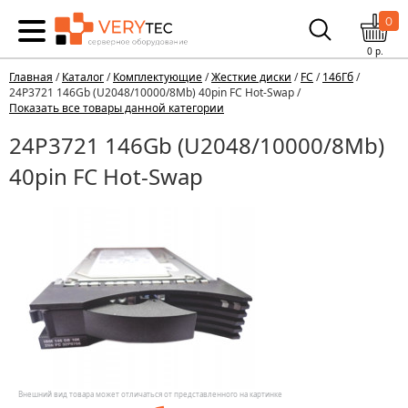
0
0
р.
Главная
/
Каталог
/
Комплектующие
/
Жесткие диски
/
FC
/
146Гб
/
24P3721 146Gb (U2048/10000/8Mb) 40pin FC Hot-Swap /
Показать все товары данной категории
24P3721 146Gb (U2048/10000/8Mb)
40pin FC Hot-Swap
Внешний вид товара может отличаться от представленного на картинке