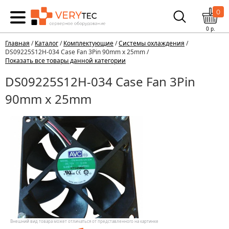
0
0
р.
Главная
/
Каталог
/
Комплектующие
/
Системы охлаждения
/
DS09225S12H-034 Case Fan 3Pin 90mm x 25mm /
Показать все товары данной категории
DS09225S12H-034 Case Fan 3Pin
90mm x 25mm
Внешний вид товара может отличаться от представленного на картинке