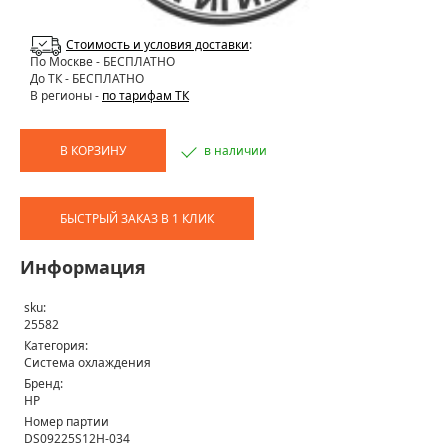
Стоимость и условия доставки
:
По Москве
- БЕСПЛАТНО
До ТК - БЕСПЛАТНО
В регионы -
по тарифам ТК
В КОРЗИНУ
в наличии
БЫСТРЫЙ ЗАКАЗ В 1 КЛИК
Информация
sku:
25582
Категория:
Система охлаждения
Бренд:
HP
Номер партии
DS09225S12H-034