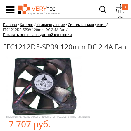
0
0
р.
Главная
/
Каталог
/
Комплектующие
/
Системы охлаждения
/
FFC1212DE-SP09 120mm DC 2.4A Fan /
Показать все товары данной категории
FFC1212DE-SP09 120mm DC 2.4A Fan
Внешний вид товара может отличаться от представленного на картинке
7 707 руб.