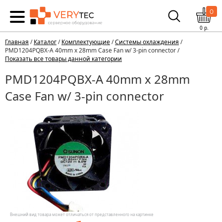
0
0
р.
Главная
/
Каталог
/
Комплектующие
/
Системы охлаждения
/
PMD1204PQBX-A 40mm x 28mm Case Fan w/ 3-pin connector /
Показать все товары данной категории
PMD1204PQBX-A 40mm x 28mm
Case Fan w/ 3-pin connector
Внешний вид товара может отличаться от представленного на картинке