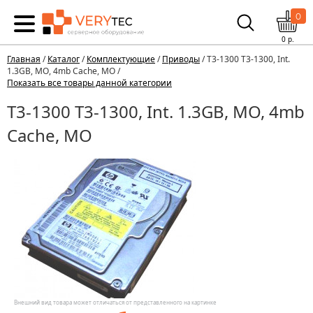
0
0
р.
Главная
/
Каталог
/
Комплектующие
/
Приводы
/ T3-1300 T3-1300, Int.
1.3GB, MO, 4mb Cache, MO /
Показать все товары данной категории
T3-1300 T3-1300, Int. 1.3GB, MO, 4mb
Cache, MO
Внешний вид товара может отличаться от представленного на картинке