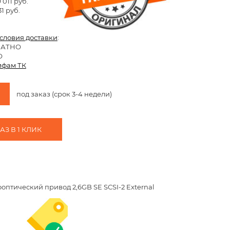
 011 руб.
1 руб.
условия доставки
:
ЛАТНО
О
ифам ТК
под заказ (срок 3-4 недели)
З В 1 КЛИК
тооптический привод 2,6GB SE SCSI-2 External