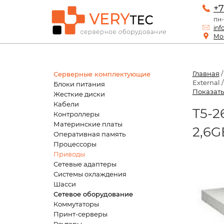
+7
пн-
inf
Мос
Главная
Серверные комплектующие
External /
Блоки питания
Показать
Жесткие диски
Кабели
T5-2
Контроллеры
Материнские платы
2,6G
Оперативная память
Процессоры
Приводы
Сетевые адаптеры
Системы охлаждения
Шасси
Сетевое оборудование
Коммутаторы
Принт-серверы