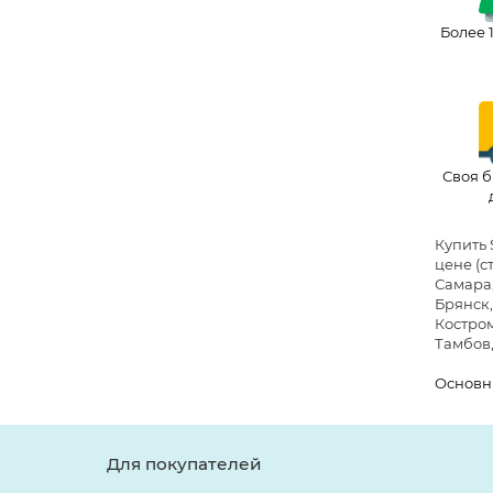
Более 
Своя б
Купить 
цене
(с
Самара,
Брянск,
Костром
Тамбов,
Основн
Для покупателей