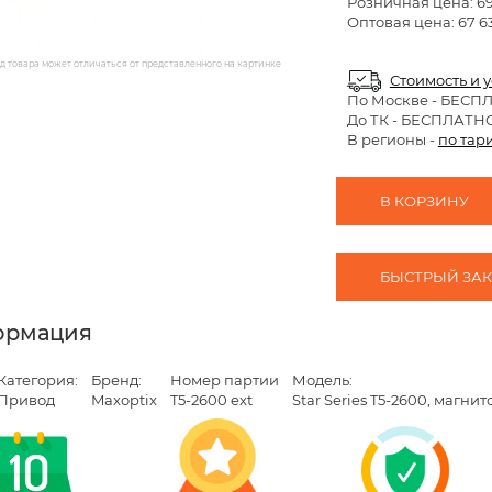
Розничная цена:
69
Оптовая цена: 67 63
 товара может отличаться от представленного на картинке
Стоимость и 
По Москве
- БЕСП
До ТК - БЕСПЛАТН
В регионы -
по тар
В КОРЗИНУ
БЫСТРЫЙ ЗАКА
ормация
Категория:
Бренд:
Номер партии
Модель:
Привод
Maxoptix
T5-2600 ext
Star Series T5-2600, магни