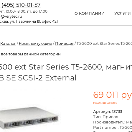
 (495) 510-01-57
чт: 10:00-18:00, пт: до 17:00
О КОМПАНИИ
УСЛУГИ
o@verytec.ru
ква, ул. Лавочкина 19, офис 421
/
Каталог
/
Комплектующие
/
Приводы
/ T5-2600 ext Star Series T5-
 все товары данной категории
600 ext Star Series T5-2600, маг
B SE SCSI-2 External
69 011 ру
Нашли дешевле?
Артикул: 13733
Тип: Привод
Производитель: Ma
Part number: T5-260