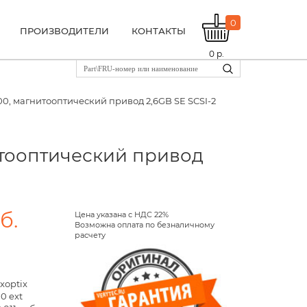
0
ПРОИЗВОДИТЕЛИ
КОНТАКТЫ
0
р.
2600, магнитооптический привод 2,6GB SE SCSI-2
нитооптический привод
б.
Цена указана с НДС 22%
Возможна оплата по безналичному
расчету
xoptix
0 ext