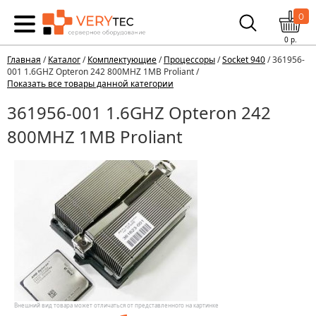
0
0
р.
Главная
/
Каталог
/
Комплектующие
/
Процессоры
/
Socket 940
/ 361956-
001 1.6GHZ Opteron 242 800MHZ 1MB Proliant /
Показать все товары данной категории
361956-001 1.6GHZ Opteron 242
800MHZ 1MB Proliant
Внешний вид товара может отличаться от представленного на картинке