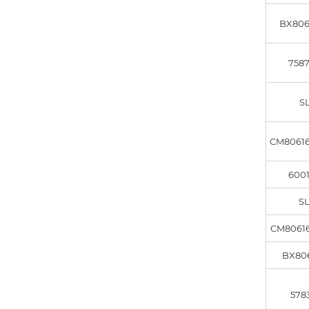
BX806
7587
S
CM8061
6001
S
CM8061
BX806
578