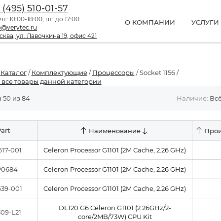
 (495) 510-01-57
чт: 10:00-18:00, пт: до 17:00
О КОМПАНИИ
УСЛУГИ
o@verytec.ru
ква, ул. Лавочкина 19, офис 421
/
Каталог
/
Комплектующие
/
Процессоры
/ Socket 1156 /
 все товары данной категории
 50 из 84
Наличие:
Вс
art
Наименование
Прои
17-001
Celeron Processor G1101 (2M Cache, 2.26 GHz)
P0684
Celeron Processor G1101 (2M Cache, 2.26 GHz)
39-001
Celeron Processor G1101 (2M Cache, 2.26 GHz)
DL120 G6 Celeron G1101 (2.26GHz/2-
09-L21
core/2MB/73W) CPU Kit