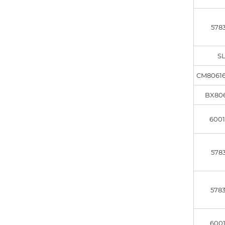
5783
S
CM8061
BX806
6001
5783
5783
6001