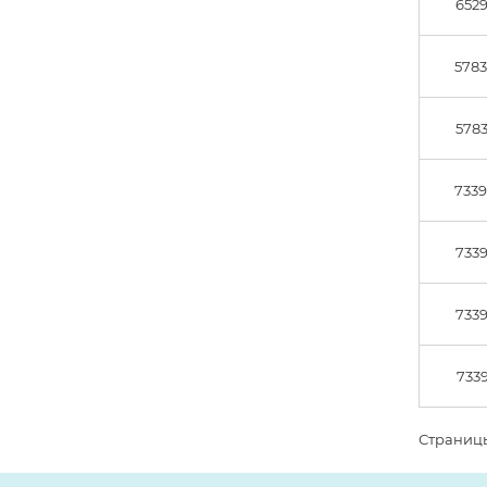
6529
5783
5783
7339
7339
7339
7339
Страницы