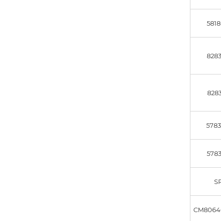
5818
8283
8283
5783
5783
S
CM8064