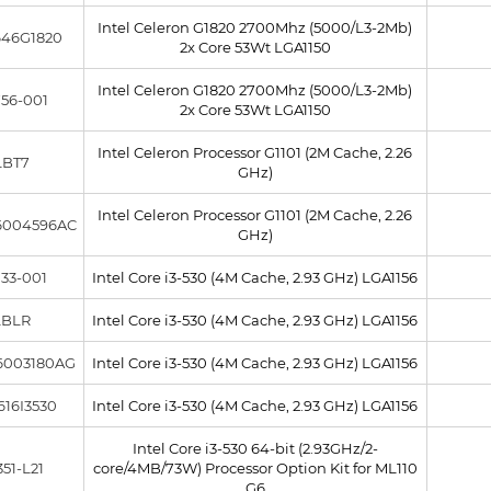
Intel Celeron G1820 2700Mhz (5000/L3-2Mb)
46G1820
2x Core 53Wt LGA1150
Intel Celeron G1820 2700Mhz (5000/L3-2Mb)
56-001
2x Core 53Wt LGA1150
Intel Celeron Processor G1101 (2M Cache, 2.26
LBT7
GHz)
Intel Celeron Processor G1101 (2M Cache, 2.26
6004596AC
GHz)
33-001
Intel Core i3-530 (4M Cache, 2.93 GHz) LGA1156
LBLR
Intel Core i3-530 (4M Cache, 2.93 GHz) LGA1156
6003180AG
Intel Core i3-530 (4M Cache, 2.93 GHz) LGA1156
16I3530
Intel Core i3-530 (4M Cache, 2.93 GHz) LGA1156
Intel Core i3-530 64-bit (2.93GHz/2-
351-L21
core/4MB/73W) Processor Option Kit for ML110
G6