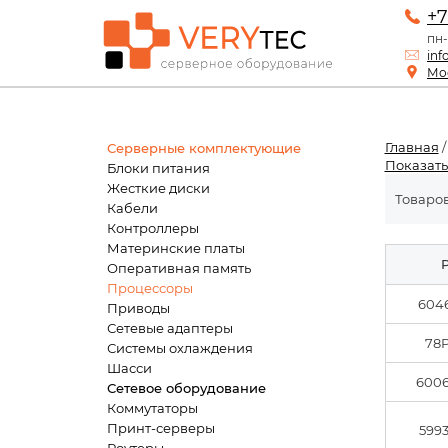
+7
пн-
inf
Мос
Главная
Серверные комплектующие
Показать
Блоки питания
Жесткие диски
Товаров
Кабели
Контроллеры
Материнские платы
P
Оперативная память
Процессоры
6046
Приводы
Сетевые адаптеры
78
Системы охлаждения
Шасси
6006
Сетевое оборудование
Коммутаторы
Принт-серверы
5993