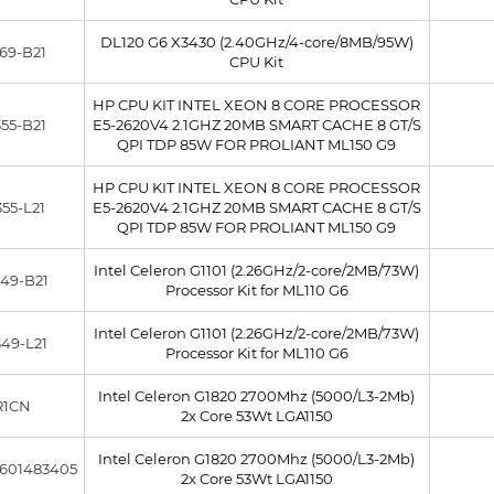
DL120 G6 X3430 (2.40GHz/4-core/8MB/95W)
69-B21
CPU Kit
HP CPU KIT INTEL XEON 8 CORE PROCESSOR
55-B21
E5-2620V4 2.1GHZ 20MB SMART CACHE 8 GT/S
QPI TDP 85W FOR PROLIANT ML150 G9
HP CPU KIT INTEL XEON 8 CORE PROCESSOR
55-L21
E5-2620V4 2.1GHZ 20MB SMART CACHE 8 GT/S
QPI TDP 85W FOR PROLIANT ML150 G9
Intel Celeron G1101 (2.26GHz/2-core/2MB/73W)
49-B21
Processor Kit for ML110 G6
Intel Celeron G1101 (2.26GHz/2-core/2MB/73W)
49-L21
Processor Kit for ML110 G6
Intel Celeron G1820 2700Mhz (5000/L3-2Mb)
R1CN
2x Core 53Wt LGA1150
Intel Celeron G1820 2700Mhz (5000/L3-2Mb)
601483405
2x Core 53Wt LGA1150