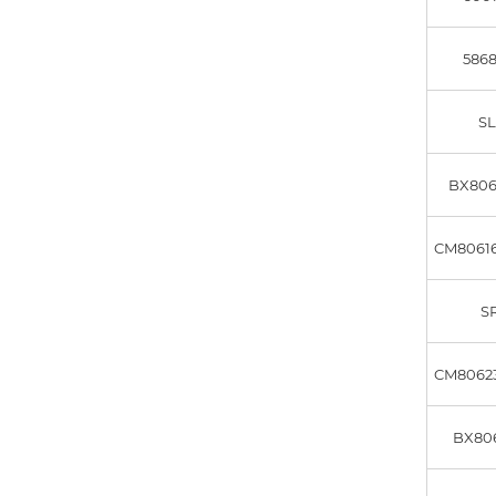
5868
S
BX806
CM8061
S
CM8062
BX80