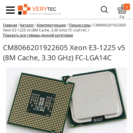
0
0
р.
Главная
/
Каталог
/
Комплектующие
/
Процессоры
/ CM8066201922605
Xeon E3-1225 v5 (8M Cache, 3.30 GHz) FC-LGA14C /
Показать все товары данной категории
CM8066201922605 Xeon E3-1225 v5
(8M Cache, 3.30 GHz) FC-LGA14C