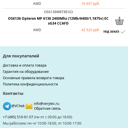
AMD
16 657 руб.
OS6136WKT8EGO
OS6136 Opteron MP 6136 2400Mhz (12Mb/6400/1,1875v) EC
sG34 CCAFD
AMD
42 523 руб.
под заказ
под заказ
под заказ
под заказ
под заказ
под заказ
под заказ
под заказ
под заказ
под заказ
под заказ
под заказ
под заказ
под заказ
под заказ
под заказ
под заказ
под заказ
под заказ
Для покупателей
Доставка и оплата товара
Гарантия на оборудование
Основные правила возврата товара
Политика конфиденциальности
Контакты
info@verytec.ru
@VChek
Обратная связь
+7 (495) 510-01-57
(пн-пт с 09:00 до 18:00)
Мы работаем: пн-чт 10:00-18:00, пт 10:00-17:00