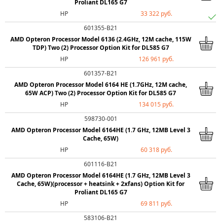
Proliant DL165 G7
HP
33 322 руб.
601355-B21
AMD Opteron Processor Model 6136 (2.4GHz, 12M cache, 115W
TDP) Two (2) Processor Option Kit for DL585 G7
HP
126 961 руб.
601357-B21
AMD Opteron Processor Model 6164 HE (1.7GHz, 12M cache,
65W ACP) Two (2) Processor Option Kit for DL585 G7
HP
134 015 руб.
598730-001
AMD Opteron Processor Model 6164HE (1.7 GHz, 12MB Level 3
Cache, 65W)
HP
60 318 руб.
601116-B21
AMD Opteron Processor Model 6164HE (1.7 GHz, 12MB Level 3
Cache, 65W)(processor + heatsink + 2xfans) Option Kit for
Proliant DL165 G7
HP
69 811 руб.
583106-B21