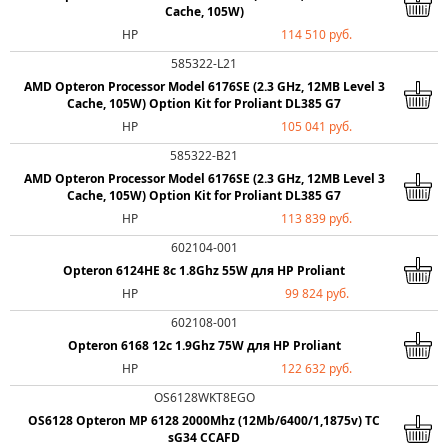
Cache, 105W)
HP
114 510 руб.
585322-L21
AMD Opteron Processor Model 6176SE (2.3 GHz, 12MB Level 3
Cache, 105W) Option Kit for Proliant DL385 G7
HP
105 041 руб.
585322-B21
AMD Opteron Processor Model 6176SE (2.3 GHz, 12MB Level 3
Cache, 105W) Option Kit for Proliant DL385 G7
HP
113 839 руб.
602104-001
Opteron 6124HE 8c 1.8Ghz 55W для HP Proliant
HP
99 824 руб.
602108-001
Opteron 6168 12c 1.9Ghz 75W для HP Proliant
HP
122 632 руб.
OS6128WKT8EGO
OS6128 Opteron MP 6128 2000Mhz (12Mb/6400/1,1875v) TC
sG34 CCAFD