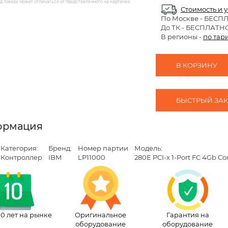
 товара может отличаться от представленного на картинке
Стоимость и 
По Москве
- БЕСП
До ТК - БЕСПЛАТН
В регионы -
по тар
В КОРЗИНУ
БЫСТРЫЙ ЗАКА
ормация
Категория:
Бренд:
Номер партии
Модель:
Контроллер
IBM
LP11000
280E PCI-x 1-Port FC 4Gb Con
10 лет на рынке
Оригинальное
Гарантия на
оборудование
оборудование