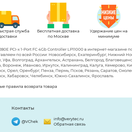
ыстрая служба
Бесплатная доставка
Удержание цен на
доставки
по Москве
минимуме
280E PCI-x 1-Port FC 4Gb Controller LP11000 в интернет-магазине 
авляем по всей России: Новосибирск, Екатеринбург, Нижний Новг
, Уфа, Волгоград, Архангельск, Астрахань, Белгород, Благовещен
, Воронеж, Иваново, Иркутск, Калининград, Калуга, Кемерово, Ки
к, Орел, Оренбург, Пенза, Пермь, Псков, Рязань, Саратов, Смолен
ск, Хабаровск, Челябинск, Южно-Сахалинск, Ярославль.
ые правила возврата товара
Контакты
info@verytec.ru
@VChek
Обратная связь