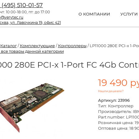
 (495) 510-01-57
чт: 10:00-18:00, пт: до 17:00
О КОМПАНИИ
УСЛУГИ
o@verytec.ru
ква, ул. Лавочкина 19, офис 421
/
Каталог
/
Комплектующие
/
Контроллеры
/ LP11000 280E PCI-x 1-Por
 все товары данной категории
000 280E PCI-x 1-Port FC 4Gb Contr
19 490 р
Нашли дешевле?
Артикул: 23996
Тип: Контроллер
Производитель: IB
Part number: LP110
Розничная цена:
19
Оптовая цена: 18 90