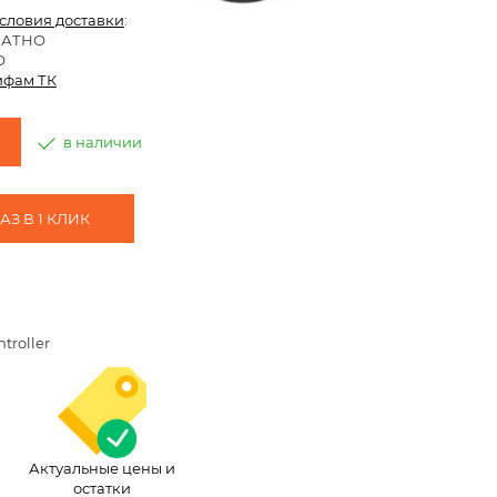
условия доставки
:
ЛАТНО
О
ифам ТК
в наличии
З В 1 КЛИК
troller
Актуальные цены и
остатки