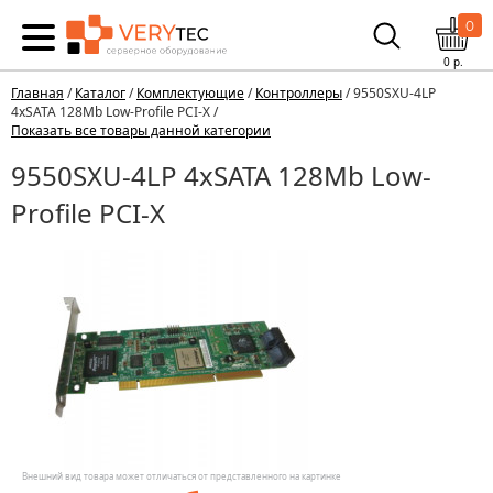
0
0
р.
Главная
/
Каталог
/
Комплектующие
/
Контроллеры
/ 9550SXU-4LP
4xSATA 128Mb Low-Profile PCI-X /
Показать все товары данной категории
9550SXU-4LP 4xSATA 128Mb Low-
Profile PCI-X
Внешний вид товара может отличаться от представленного на картинке