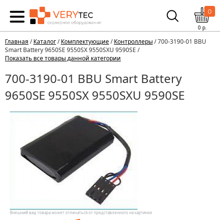
0
0
р.
Главная
/
Каталог
/
Комплектующие
/
Контроллеры
/ 700-3190-01 BBU
Smart Battery 9650SE 9550SX 9550SXU 9590SE /
Показать все товары данной категории
700-3190-01 BBU Smart Battery
9650SE 9550SX 9550SXU 9590SE
Внешний вид товара может отличаться от представленного на картинке