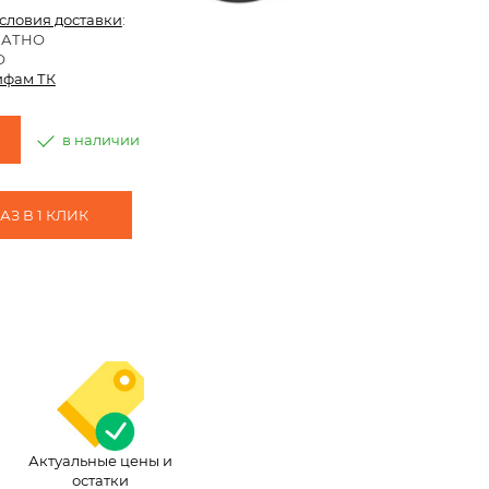
условия доставки
:
ЛАТНО
О
ифам ТК
в наличии
З В 1 КЛИК
Актуальные цены и
остатки