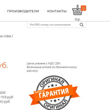
0
ПРОИЗВОДИТЕЛИ
КОНТАКТЫ
0
р.
Ie HBA /
уб.
Цена указана с НДС 22%
Возможна оплата по безналичному
расчету
2SR
 103 руб.
00 руб.