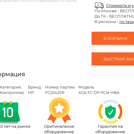
 товара может отличаться от представленного на картинке
Стоимость и 
По Москве
- БЕСП
До ТК - БЕСПЛАТН
В регионы -
по тар
В КОРЗИНУ
БЫСТРЫЙ ЗАКА
ормация
Категория:
Бренд:
Номер партии
Модель:
Контроллер
HP
FC2242SR
4Gb FC DP PCIe HBA
10 лет на рынке
Оригинальное
Гарантия на
оборудование
оборудование