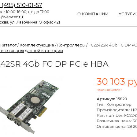
 (495) 510-01-57
чт: 10:00-18:00, пт: до 17:00
О КОМПАНИИ
УСЛУГИ
o@verytec.ru
ква, ул. Лавочкина 19, офис 421
/
Каталог
/
Комплектующие
/
Контроллеры
/ FC2242SR 4Gb FC DP PC
 все товары данной категории
42SR 4Gb FC DP PCIe HBA
30 103 р
Нашли дешевле?
Артикул: 15820
Тип: Контроллер
Производитель: HP
Part number: FC224
Розничная цена:
30
Оптовая цена: 29 2