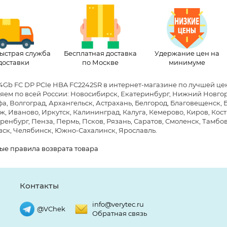
ыстрая служба
Бесплатная доставка
Удержание цен на
доставки
по Москве
минимуме
4Gb FC DP PCIe HBA FC2242SR в интернет-магазине по лучшей це
яем по всей России: Новосибирск, Екатеринбург, Нижний Новгоро
фа, Волгоград, Архангельск, Астрахань, Белгород, Благовещенск,
, Иваново, Иркутск, Калининград, Калуга, Кемерово, Киров, Кост
ренбург, Пенза, Пермь, Псков, Рязань, Саратов, Смоленск, Тамбов,
ск, Челябинск, Южно-Сахалинск, Ярославль.
ые правила возврата товара
Контакты
info@verytec.ru
@VChek
Обратная связь