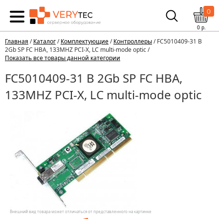
0
0
р.
Главная
/
Каталог
/
Комплектующие
/
Контроллеры
/ FC5010409-31 B
2Gb SP FC HBA, 133MHZ PCI-X, LC multi-mode optic /
Показать все товары данной категории
FC5010409-31 B 2Gb SP FC HBA,
133MHZ PCI-X, LC multi-mode optic
Внешний вид товара может отличаться от представленного на картинке