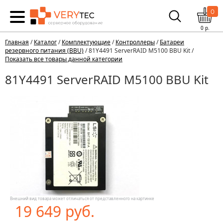
0
0
р.
Главная
/
Каталог
/
Комплектующие
/
Контроллеры
/
Батареи
резервного питания (BBU)
/ 81Y4491 ServerRAID M5100 BBU Kit /
Показать все товары данной категории
81Y4491 ServerRAID M5100 BBU Kit
Внешний вид товара может отличаться от представленного на картинке
19 649 руб.