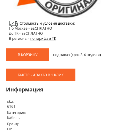
Стоимость и условия доставки
:
По Москве
- БЕСПЛАТНО
До ТК - БЕСПЛАТНО
В регионы -
по тарифам ТК
В КОРЗИНУ
под заказ (срок 3-4 недели)
БЫСТРЫЙ ЗАКАЗ В 1 КЛИК
Информация
sku:
6161
Категория:
Кабель
Бренд:
HP