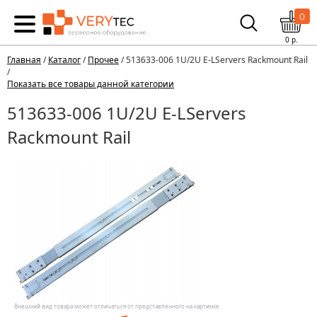
0
0
р.
Главная
/
Каталог
/
Прочее
/ 513633-006 1U/2U E-LServers Rackmount Rail
/
Показать все товары данной категории
513633-006 1U/2U E-LServers
Rackmount Rail
Внешний вид товара может отличаться от представленного на картинке