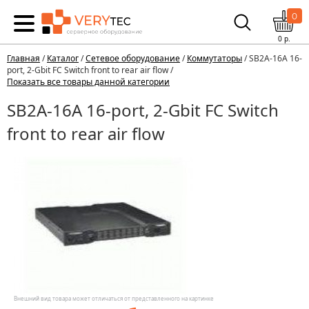
0
0
р.
Главная
/
Каталог
/
Сетевое оборудование
/
Коммутаторы
/ SB2A-16A 16-
port, 2-Gbit FC Switch front to rear air flow /
Показать все товары данной категории
SB2A-16A 16-port, 2-Gbit FC Switch
front to rear air flow
Внешний вид товара может отличаться от представленного на картинке