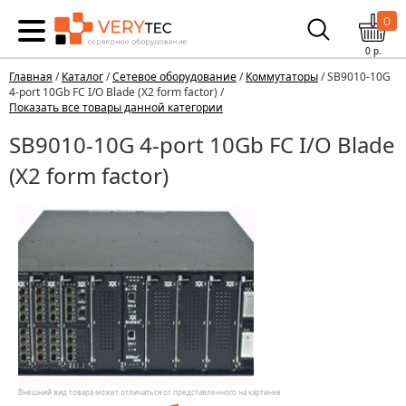
0
0
р.
Главная
/
Каталог
/
Сетевое оборудование
/
Коммутаторы
/ SB9010-10G
4-port 10Gb FC I/O Blade (X2 form factor) /
Показать все товары данной категории
SB9010-10G 4-port 10Gb FC I/O Blade
(X2 form factor)
Внешний вид товара может отличаться от представленного на картинке