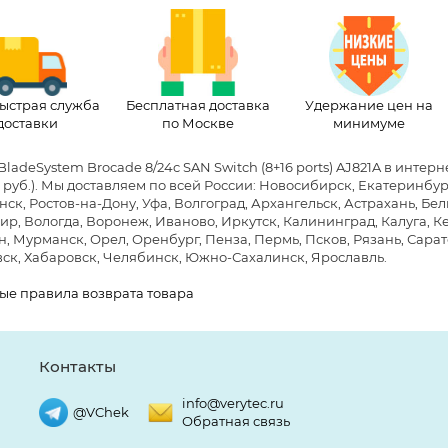
ыстрая служба
Бесплатная доставка
Удержание цен на
доставки
по Москве
минимуме
BladeSystem Brocade 8/24c SAN Switch (8+16 ports) AJ821A в инте
 руб.)
. Мы доставляем по всей России: Новосибирск, Екатеринбур
ск, Ростов-на-Дону, Уфа, Волгоград, Архангельск, Астрахань, Бе
р, Вологда, Воронеж, Иваново, Иркутск, Калининград, Калуга, Ке
, Мурманск, Орел, Оренбург, Пенза, Пермь, Псков, Рязань, Сарато
ск, Хабаровск, Челябинск, Южно-Сахалинск, Ярославль.
ые правила возврата товара
Контакты
info@verytec.ru
@VChek
Обратная связь