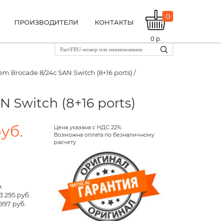
0
ПРОИЗВОДИТЕЛИ
КОНТАКТЫ
0
р.
em Brocade 8/24c SAN Switch (8+16 ports) /
 Switch (8+16 ports)
руб.
Цена указана с НДС 22%
Возможна оплата по безналичному
расчету
A
3 295 руб.
997 руб.