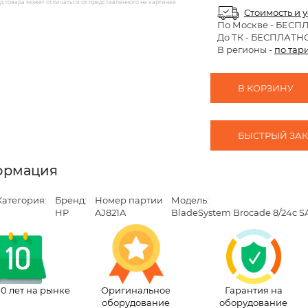
 товара может отличаться от представленного на картинке
Стоимость и 
По Москве
- БЕСП
До ТК - БЕСПЛАТН
В регионы -
по тар
В КОРЗИНУ
БЫСТРЫЙ ЗАКА
ормация
Категория:
Бренд:
Номер партии
Модель:
HP
AJ821A
BladeSystem Brocade 8/24c SAN
10 лет на рынке
Оригинальное
Гарантия на
оборудование
оборудование