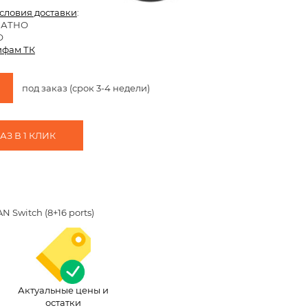
условия доставки
:
ЛАТНО
О
ифам ТК
под заказ (срок 3-4 недели)
З В 1 КЛИК
 Switch (8+16 ports)
Актуальные цены и
остатки