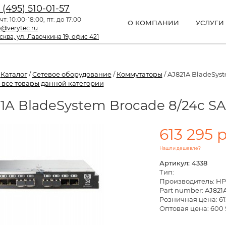
 (495) 510-01-57
чт: 10:00-18:00, пт: до 17:00
О КОМПАНИИ
УСЛУГИ
o@verytec.ru
ква, ул. Лавочкина 19, офис 421
/
Каталог
/
Сетевое оборудование
/
Коммутаторы
/ AJ821A BladeSyst
 все товары данной категории
1A BladeSystem Brocade 8/24c SAN
613 295 
Нашли дешевле?
Артикул: 4338
Тип:
Производитель: HP
Part number: AJ821
Розничная цена:
61
Оптовая цена: 600 