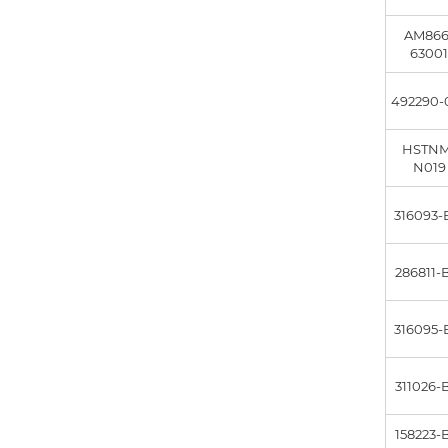
AM866
6300
492290-
HSTNM
N019
316093-
286811-
316095-
311026-
158223-