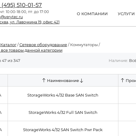
 (495) 510-01-57
чт: 10:00-18:00, пт: до 17:00
О КОМПАНИИ
УСЛУГИ
o@verytec.ru
ква, ул. Лавочкина 19, офис 421
/
Каталог
/
Сетевое оборудование
/ Коммутаторы /
 все товары данной категории
 47 из 347
Наличие:
Вс
Наименование
Прои
A
StorageWorks 4/32 Base SAN Switch
A
StorageWorks 4/32 Full SAN Switch
A
StorageWorks 4/32 SAN Switch Pwr Pack