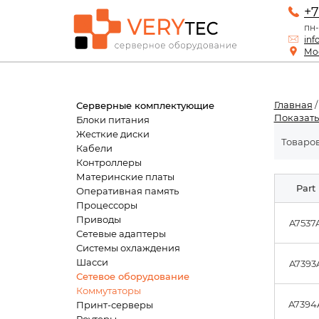
+7
пн-
inf
Мос
Главная
Серверные комплектующие
Показать
Блоки питания
Жесткие диски
Товаров
Кабели
Контроллеры
Материнские платы
Part
Оперативная память
Процессоры
Приводы
A7537
Сетевые адаптеры
Системы охлаждения
Шасси
A7393
Сетевое оборудование
Коммутаторы
A7394
Принт-серверы