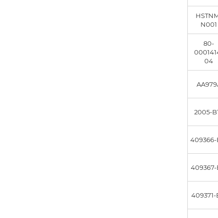
HSTNM
N001
80-
000141
04
AA979
2005-B
409366-
409367-
409371-