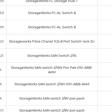
291
StorageWorks FC Storage Hub 7
B21
StorageWorks FC-AL Switch 8
291
StorageWorks FC-AL Switch 8
B21
Storageworks Fibre Chanel 1Gb 8 Port Switch rack 2U
B21
StorageWorks SAN Switch 2/16
StorageWorks SAN switch 2/16N Pwr Pak 05Y-ABB-
A
AKM
A
StorageWorks SAN switch 2/16V 05Y-ABB-AKM
A
StorageWorks SAN switch 2/8V pwr pack
001
StorageWorks SAN switch 2/8V pwr pack