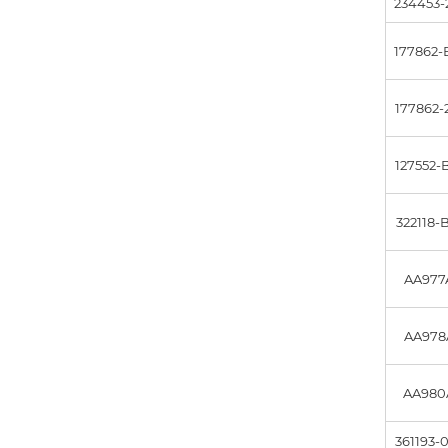
234453-
177862-
177862-
127552-
322118-
AA977
AA978
AA980
361193-