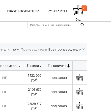
0
ПРОИЗВОДИТЕЛИ
КОНТАКТЫ
0
р.
ё наличие
Производитель:
Все производители
зводитель
Цена
Наличие
1 122 506
HP
под заказ
руб.
2 101 632
HP
под заказ
руб.
2 928 517
HP
под заказ
руб.