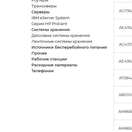
Роутеры
Трансиверы
AG756
Серверы
IBM eServer System
Серия HP Proliant
AE495
Системы хранения
Дисковые системы хранения
Ленточные системы хранения
AG457
Источники бесперебойного питания
Прочее
Рабочие станции
AE496
Расходные материалы
Телефония
A7984
A8000
AM868
AM866