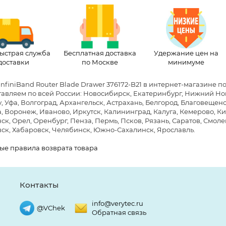
ыстрая служба
Бесплатная доставка
Удержание цен на
доставки
по Москве
минимуме
InfiniBand Router Blade Drawer 376172-B21 в интернет-магазине п
авляем по всей России: Новосибирск, Екатеринбург, Нижний Новг
, Уфа, Волгоград, Архангельск, Астрахань, Белгород, Благовещен
, Воронеж, Иваново, Иркутск, Калининград, Калуга, Кемерово, Ки
к, Орел, Оренбург, Пенза, Пермь, Псков, Рязань, Саратов, Смолен
ск, Хабаровск, Челябинск, Южно-Сахалинск, Ярославль.
ые правила возврата товара
Контакты
info@verytec.ru
@VChek
Обратная связь