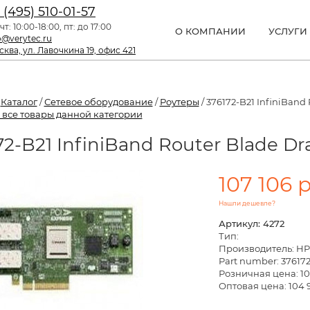
 (495) 510-01-57
чт: 10:00-18:00, пт: до 17:00
О КОМПАНИИ
УСЛУГИ
o@verytec.ru
ква, ул. Лавочкина 19, офис 421
/
Каталог
/
Сетевое оборудование
/
Роутеры
/ 376172-B21 InfiniBand
 все товары данной категории
72-B21 InfiniBand Router Blade D
107 106 
Нашли дешевле?
Артикул: 4272
Тип:
Производитель: HP
Part number: 37617
Розничная цена:
10
Оптовая цена: 104 