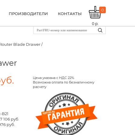
0
ПРОИЗВОДИТЕЛИ
КОНТАКТЫ
0
р.
 Router Blade Drawer /
rawer
руб.
Цена указана с НДС 22%
Возможна оплата по безналичному
расчету
2-B21
7 106 руб.
976 руб.