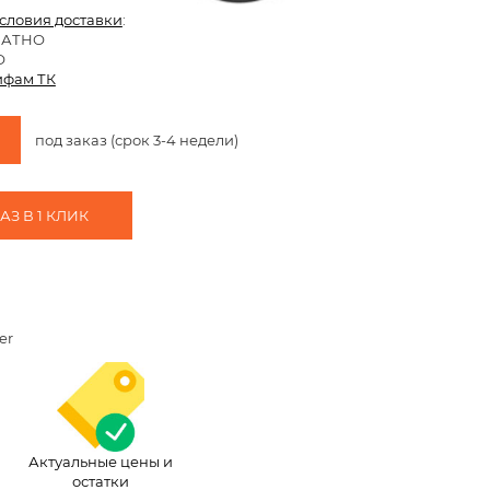
условия доставки
:
ЛАТНО
О
ифам ТК
под заказ (срок 3-4 недели)
З В 1 КЛИК
er
Актуальные цены и
остатки