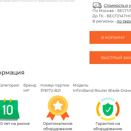
 товара может отличаться от представленного на картинке
Стоимость и 
По Москве
- БЕСП
До ТК - БЕСПЛАТН
В регионы -
по тар
В КОРЗИНУ
БЫСТРЫЙ ЗАКА
ормация
Категория:
Бренд:
Номер партии
Модель:
HP
376172-B21
InfiniBand Router Blade Draw
10 лет на рынке
Оригинальное
Гарантия на
оборудование
оборудование