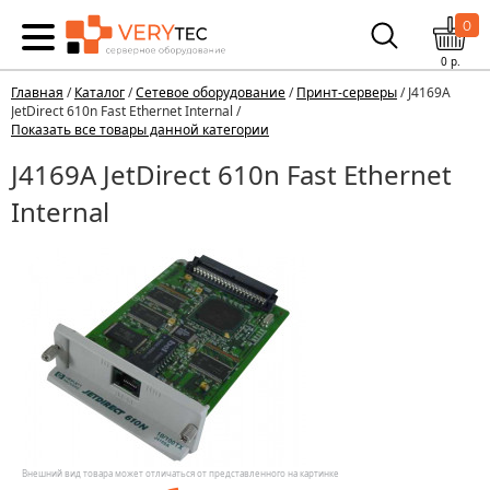
0
0
р.
Главная
/
Каталог
/
Сетевое оборудование
/
Принт-серверы
/ J4169A
JetDirect 610n Fast Ethernet Internal /
Показать все товары данной категории
J4169A JetDirect 610n Fast Ethernet
Internal
Внешний вид товара может отличаться от представленного на картинке