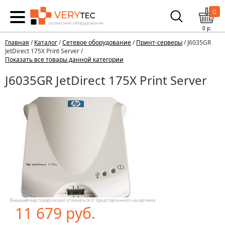
0
0
р.
Главная
/
Каталог
/
Сетевое оборудование
/
Принт-серверы
/ J6035GR
JetDirect 175X Print Server /
Показать все товары данной категории
J6035GR JetDirect 175X Print Server
Внешний вид товара может отличаться от представленного на картинке
11 679 руб.