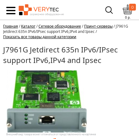
0
0
р.
Главная
/
Каталог
/
Сетевое оборудование
/
Принт-серверы
/ J7961G
Jetdirect 635n IPv6/IPsec support IPv6,IPv4 and Ipsec /
Показать все товары данной категории
J7961G Jetdirect 635n IPv6/IPsec
support IPv6,IPv4 and Ipsec
Внешний вид товара может отличаться от представленного на картинке