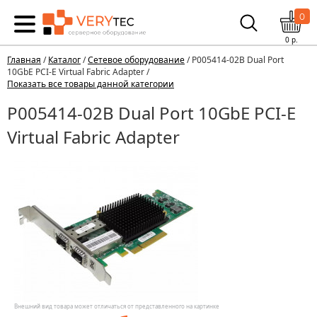
0
0
р.
Главная
/
Каталог
/
Сетевое оборудование
/ P005414-02B Dual Port
10GbE PCI-E Virtual Fabric Adapter /
Показать все товары данной категории
P005414-02B Dual Port 10GbE PCI-E
Virtual Fabric Adapter
Внешний вид товара может отличаться от представленного на картинке