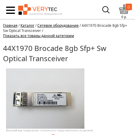
0
0
р.
Главная
/
Каталог
/
Сетевое оборудование
/ 44X1970 Brocade 8gb Sfp+
Sw Optical Transceiver /
Показать все товары данной категории
44X1970 Brocade 8gb Sfp+ Sw
Optical Transceiver
Внешний вид товара может отличаться от представленного на картинке