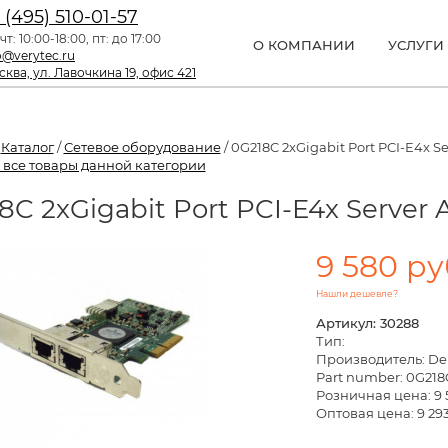
 (495) 510-01-57
чт: 10:00-18:00, пт: до 17:00
О КОМПАНИИ
УСЛУГИ
o@verytec.ru
ква, ул. Лавочкина 19, офис 421
/
Каталог
/
Сетевое оборудование
/ 0G218C 2xGigabit Port PCI-E4x Se
 все товары данной категории
8C 2xGigabit Port PCI-E4x Server 
9 580 ру
Нашли дешевле?
Артикул: 30288
Тип:
Производитель: Del
Part number: 0G218
Розничная цена:
9 
Оптовая цена: 9 293