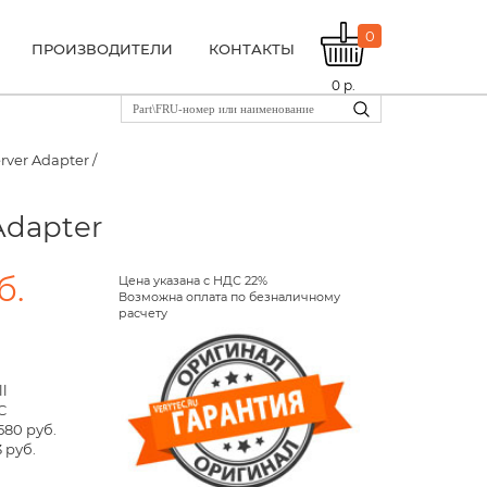
0
ПРОИЗВОДИТЕЛИ
КОНТАКТЫ
0
р.
rver Adapter /
Adapter
б.
Цена указана с НДС 22%
Возможна оплата по безналичному
расчету
l
C
580 руб.
 руб.