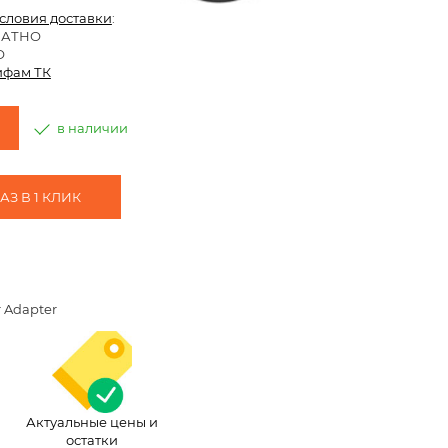
условия доставки
:
ЛАТНО
О
ифам ТК
в наличии
З В 1 КЛИК
r Adapter
Актуальные цены и
остатки