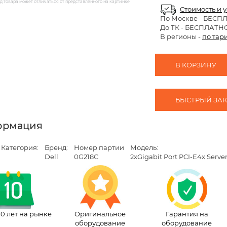
 товара может отличаться от представленного на картинке
Стоимость и 
По Москве
- БЕСП
До ТК - БЕСПЛАТН
В регионы -
по тар
В КОРЗИНУ
БЫСТРЫЙ ЗАКА
ормация
Категория:
Бренд:
Номер партии
Модель:
Dell
0G218C
2xGigabit Port PCI-E4x Serve
10 лет на рынке
Оригинальное
Гарантия на
оборудование
оборудование