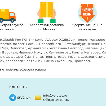
ыстрая служба
Бесплатная доставка
Удержание цен на
доставки
по Москве
минимуме
2xGigabit Port PCI-E4x Server Adapter 0G218C в интернет-магазин
авляем по всей России: Новосибирск, Екатеринбург, Нижний Новг
, Уфа, Волгоград, Архангельск, Астрахань, Белгород, Благовещен
, Воронеж, Иваново, Иркутск, Калининград, Калуга, Кемерово, Ки
к, Орел, Оренбург, Пенза, Пермь, Псков, Рязань, Саратов, Смолен
ск, Хабаровск, Челябинск, Южно-Сахалинск, Ярославль.
ые правила возврата товара
Контакты
info@verytec.ru
@VChek
Обратная связь