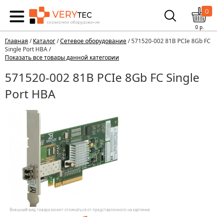
0
0
р.
Главная
/
Каталог
/
Сетевое оборудование
/ 571520-002 81B PCIe 8Gb FC
Single Port HBA /
Показать все товары данной категории
571520-002 81B PCIe 8Gb FC Single
Port HBA
Внешний вид товара может отличаться от представленного на картинке